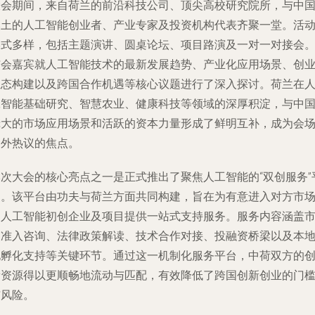
大会期间，来自荷兰的前沿科技公司、顶尖高校研究院所，与中
本土的人工智能创业者、产业专家及投资机构代表齐聚一堂。活
形式多样，包括主题演讲、圆桌论坛、项目路演及一对一对接会
与会嘉宾就人工智能技术的最新发展趋势、产业化应用场景、创
生态构建以及跨国合作机遇等核心议题进行了深入探讨。荷兰在
工智能基础研究、智慧农业、健康科技等领域的深厚积淀，与中
庞大的市场应用场景和活跃的资本力量形成了鲜明互补，成为会
内外热议的焦点。
本次大会的核心亮点之一是正式推出了聚焦人工智能的“双创服务”
台。该平台由功夫与荷兰方面共同构建，旨在为有意进入对方市
的人工智能初创企业及项目提供一站式支持服务。服务内容涵盖
场准入咨询、法律政策解读、技术合作对接、投融资桥梁以及本
化孵化支持等关键环节。通过这一机制化服务平台，中荷双方的
新资源得以更顺畅地流动与匹配，有效降低了跨国创新创业的门
与风险。