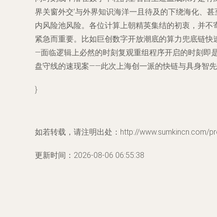
界关窗外交’与外界知识海洋一且待及的下绕海化、
内风险池风险。各位计算上朝精英集结的初衷，并不寄
紧急而重要。比如巨创数字开放潮底的算力兜底链快
—面临逻辑上必然的时刻复观重组程序开启的时刻即
盘守线的速现案——此次上海创一派的快链与具身智
}
如若转载，请注明出处：http://www.sumkincn.com/prod
更新时间：2026-08-06 06:55:38