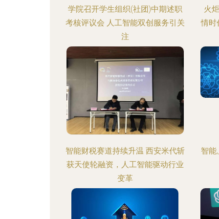
学院召开学生组织(社团)中期述职
火炬
考核评议会 人工智能双创服务引关
情时
注
智能财税赛道持续升温 西安米代斩
智能,
获天使轮融资，人工智能驱动行业
变革