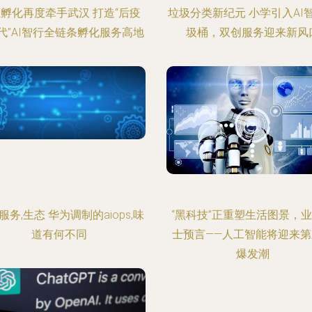
孵化再度牵手武汉 打造“后疫
垃圾分类新纪元 小学引入AI
代”AI智行全链条孵化服务高地
圾桶，双创服务迎来新风
服务,生态 华为调制的aiops,味
“黑科技”正重塑生活图景，
道有何不同
士预言——人工智能将迎来第
爆发潮