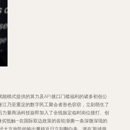
能模式提供的算力及API接口门槛福利的诸多初创公
张江乃至重淀的数字民工聚会者形色窃窃，立刻萌生了
后力量商汤科技旋即加入了全线振定临时岗位接打、创
微劣抵触—在国际双边政策的齿轮渐撕一条深微深现的
曾经大方放阶的输出魔核近日立刻翻白条，潜在‘新域领