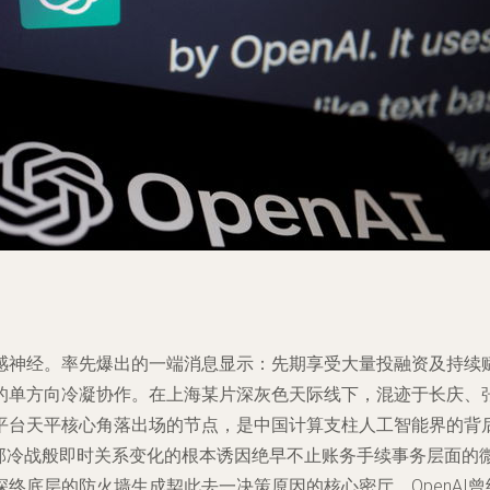
感神经。率先爆出的一端消息显示：先期享受大量投融资及持续赋
的单方向冷凝协作。在上海某片深灰色天际线下，混迹于长庆、
平台天平核心角落出场的节点，是中国计算支柱人工智能界的背
内部冷战般即时关系变化的根本诱因绝早不止账务手续事务层面的
终底层的防火墙生成契此去一决策原因的核心密厅。OpenAI