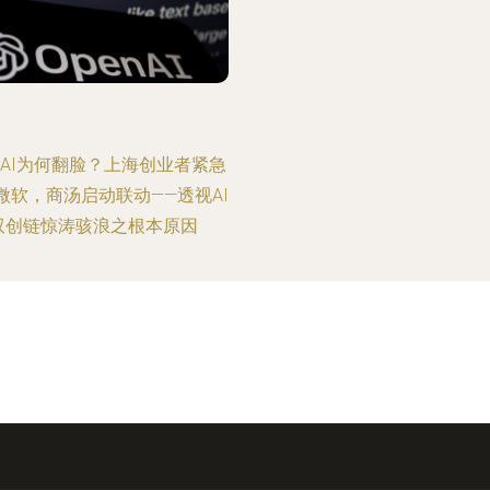
enAI为何翻脸？上海创业者紧急
微软，商汤启动联动——透视AI
双创链惊涛骇浪之根本原因