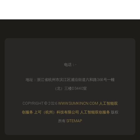
电话：-
地址：浙江省杭州市滨江区浦沿街道六和路368号一幢
（北）三楼D3440室
COPYRIGHT © 2026
WWW.SUMKINCN.COM
人工智能双
创服务
上可（杭州）科技有限公司
人工智能双创服务
版权
所有
SITEMAP